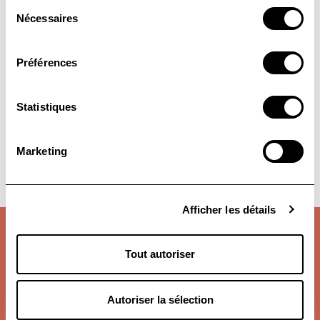
Sélection
Nécessaires
du
Pour plus d'informations ou pour
consentement
toute demande de devis,
Préférences
Contactez nous par mail :
contactez-nous par mail : info@lekerveguen.com
info@lekerveguen.com
Statistiques
Pour plus d’informations ou pour toute demande de devis
Marketing
Afficher les détails
À propos :
Résidence Le Kervéguen
Tout autoriser
84 Avenue de la Croix du Sud,
97434 Saint-Gilles les Bains
La Réunion
Autoriser la sélection
+262 (0)2 62 33 00 50