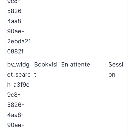
9c8-
5826-
4aa8-
90ae-
2ebda21
6882f
bv_widg
Bookvisi
En attente
Sessi
et_searc
t
on
h_a3f9c
9c8-
5826-
4aa8-
90ae-