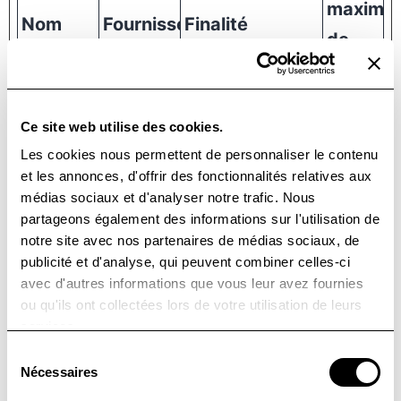
maximal
Nom
Fournisseur
Finalité
de
conserv
Booking
Bookvisi
Nécessaire
Sessi
Ce site web utilise des cookies.
UserSes
t
pour la
on
Les cookies nous permettent de personnaliser le contenu
sionV1
fonctionnalité
et les annonces, d'offrir des fonctionnalités relatives aux
de réservation
médias sociaux et d'analyser notre trafic. Nous
partageons également des informations sur l'utilisation de
du site web.
notre site avec nos partenaires de médias sociaux, de
publicité et d'analyse, qui peuvent combiner celles-ci
CookieC
Cookieb
Stocke
1
avec d'autres informations que vous leur avez fournies
onsent
ot
l'autorisation
année
ou qu'ils ont collectées lors de votre utilisation de leurs
services.
d'utilisation de
Sélection
cookies pour le
Nécessaires
du
domaine actuel
consentement