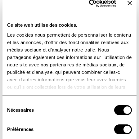
le monde !
Ce site web utilise des cookies.
Les cookies nous permettent de personnaliser le contenu
et les annonces, d'offrir des fonctionnalités relatives aux
médias sociaux et d'analyser notre trafic. Nous
partageons également des informations sur l'utilisation de
Bienvenue sur WordPress. Ceci est votre
notre site avec nos partenaires de médias sociaux, de
publicité et d'analyse, qui peuvent combiner celles-ci
premier article. Modifiez-le ou supprimez-
avec d'autres informations que vous leur avez fournies
le, puis commencez à écrire !
ou qu'ils ont collectées lors de votre utilisation de leurs
services.
Publié le
23 avril 2021
Par
David CESAR
Sélection
Nécessaires
du
Catégorisé comme
Non classé
consentement
Préférences
Publication précédente