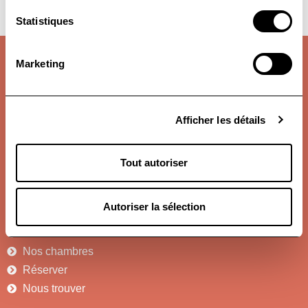
Bonjour tout le monde !
Statistiques
À propos :
Marketing
Résidence Le Kervéguen
84 Avenue de la Croix du Sud,
97434 Saint-Gilles les Bains
La Réunion
Afficher les détails
+262 (0)2 62 33 00 50
+262 (0)2 62 33 00 60 (fax)
info@lekerveguen.com
Tout autoriser
Notre site :
Autoriser la sélection
Accueil
Services
Nos chambres
Réserver
Nous trouver